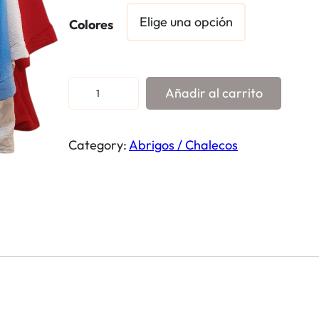
Colores
C
Añadir al carrito
h
a
Category:
Abrigos / Chalecos
q
u
e
t
a
F
r
a
n