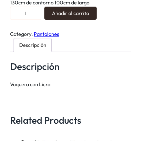
130cm de contorno 100cm de largo
V
Añadir al carrito
a
q
Category:
Pantalones
u
e
Descripción
r
o
Descripción
c
o
n
Vaquero con Licra
L
i
c
r
Related Products
a
c