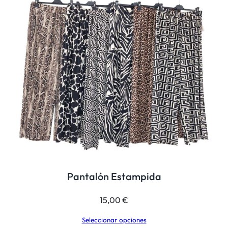
a
n
t
i
d
a
d
Pantalón Estampida
15,00
€
Seleccionar opciones